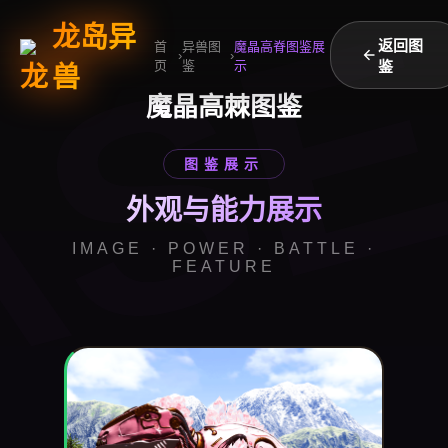
AS
龙岛异
返回图
首
异兽图
魔晶高脊图鉴展
›
›
页
鉴
示
鉴
兽
魔晶高棘图鉴
图鉴展示
外观与能力展示
IMAGE · POWER · BATTLE ·
FEATURE