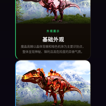
外观展示
基础外观
魔晶高棘以晶体背棘和暗色机体为主要识别点，
整体呈现神秘、锋利且高危险度的异兽气质。